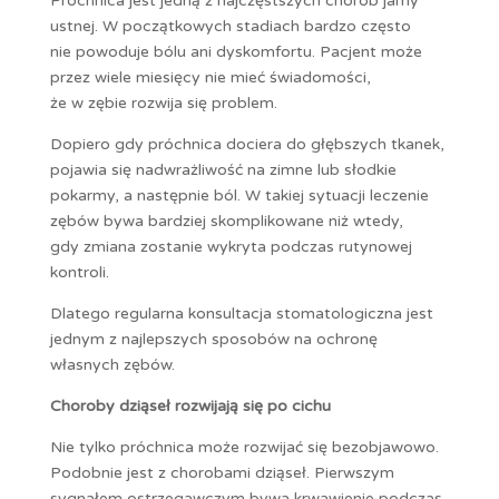
Próchnica jest jedną z najczęstszych chorób jamy
ustnej. W początkowych stadiach bardzo często
nie powoduje bólu ani dyskomfortu. Pacjent może
przez wiele miesięcy nie mieć świadomości,
że w zębie rozwija się problem.
Dopiero gdy próchnica dociera do głębszych tkanek,
pojawia się nadwrażliwość na zimne lub słodkie
pokarmy, a następnie ból. W takiej sytuacji leczenie
zębów bywa bardziej skomplikowane niż wtedy,
gdy zmiana zostanie wykryta podczas rutynowej
kontroli.
Dlatego regularna konsultacja stomatologiczna jest
jednym z najlepszych sposobów na ochronę
własnych zębów.
Choroby dziąseł rozwijają się po cichu
Nie tylko próchnica może rozwijać się bezobjawowo.
Podobnie jest z chorobami dziąseł. Pierwszym
sygnałem ostrzegawczym bywa krwawienie podczas