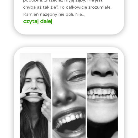
podobna: „Przecież myję zęby. Nie jest
chyba aż tak źle”. To całkowicie zrozumiałe.
Kamień nazębny nie boli. Nie...
czytaj dalej